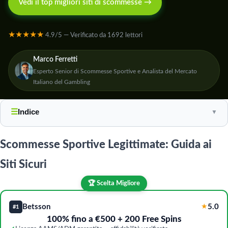
Vedi il top migliori siti di scommesse →
★★★★★
4.9/5 — Verificato da 1692 lettori
Marco Ferretti
Esperto Senior di Scommesse Sportive e Analista del Mercato
Italiano del Gambling
☰
Indice
▼
Scommesse Sportive Legittimate: Guida ai
Siti Sicuri
🏆 Scelta Migliore
Betsson
★
5.0
#1
100% fino a €500 + 200 Free Spins