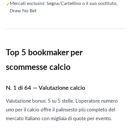
Mercati esclusivi: Segna/Cartellino o il suo sostituto,
Draw No Bet
Top 5 bookmaker per
scommesse calcio
N. 1 di 64 — Valutazione calcio
Valutazione bonus: 5 su 5 stelle. L'operatore numero
uno per il calcio offre il palinsesto più completo del
mercato italiano con migliaia di quote per evento.