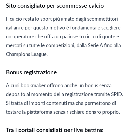
Sito consigliato per scommesse calcio
Il calcio resta lo sport più amato dagli scommettitori
italiani e per questo motivo è fondamentale scegliere
un operatore che offra un palinsesto ricco di quote e
mercati su tutte le competizioni, dalla Serie A fino alla
Champions League.
Bonus registrazione
Alcuni bookmaker offrono anche un bonus senza
deposito al momento della registrazione tramite SPID.
Si tratta di importi contenuti ma che permettono di
testare la piattaforma senza rischiare denaro proprio.
Tra i portali consigliati per live betting