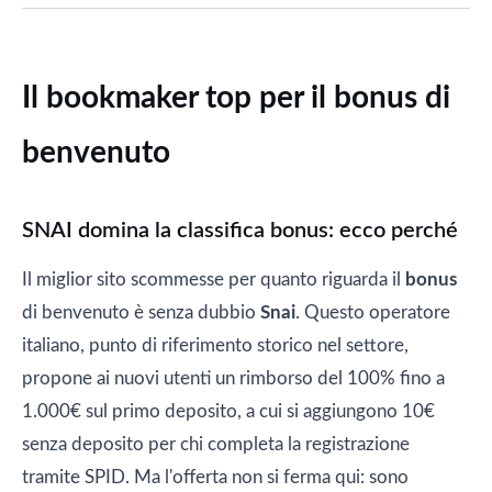
Il bookmaker top per il bonus di
benvenuto
SNAI domina la classifica bonus: ecco perché
Il miglior sito scommesse per quanto riguarda il
bonus
di benvenuto è senza dubbio
Snai
. Questo operatore
italiano, punto di riferimento storico nel settore,
propone ai nuovi utenti un rimborso del 100% fino a
1.000€ sul primo deposito, a cui si aggiungono 10€
senza deposito per chi completa la registrazione
tramite SPID. Ma l'offerta non si ferma qui: sono