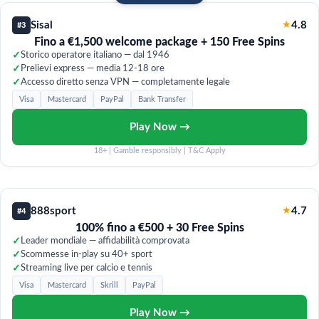
Sisal
★
4.8
#3
Fino a €1,500 welcome package + 150 Free Spins
✓
Storico operatore italiano — dal 1946
✓
Prelievi express — media 12-18 ore
✓
Accesso diretto senza VPN — completamente legale
Visa
Mastercard
PayPal
Bank Transfer
Play Now →
18+ | Gamble responsibly | T&C Apply
888sport
★
4.7
#4
100% fino a €500 + 30 Free Spins
✓
Leader mondiale — affidabilità comprovata
✓
Scommesse in-play su 40+ sport
✓
Streaming live per calcio e tennis
Visa
Mastercard
Skrill
PayPal
Play Now →