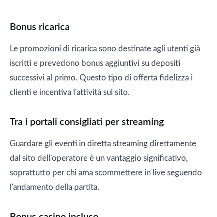
Bonus ricarica
Le promozioni di ricarica sono destinate agli utenti già
iscritti e prevedono bonus aggiuntivi su depositi
successivi al primo. Questo tipo di offerta fidelizza i
clienti e incentiva l'attività sul sito.
Tra i portali consigliati per streaming
Guardare gli eventi in diretta streaming direttamente
dal sito dell'operatore è un vantaggio significativo,
soprattutto per chi ama scommettere in live seguendo
l'andamento della partita.