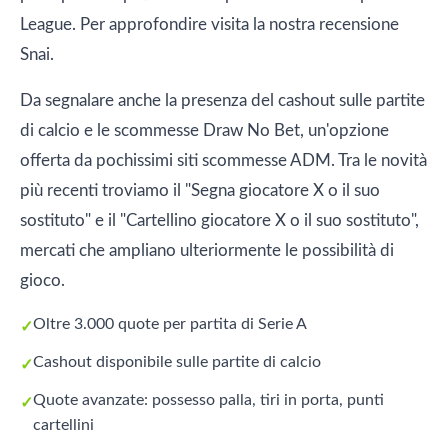
League. Per approfondire visita la nostra recensione
Snai.
Da segnalare anche la presenza del cashout sulle partite
di calcio e le scommesse Draw No Bet, un'opzione
offerta da pochissimi siti scommesse ADM. Tra le novità
più recenti troviamo il "Segna giocatore X o il suo
sostituto" e il "Cartellino giocatore X o il suo sostituto",
mercati che ampliano ulteriormente le possibilità di
gioco.
Oltre 3.000 quote per partita di Serie A
Cashout disponibile sulle partite di calcio
Quote avanzate: possesso palla, tiri in porta, punti
cartellini