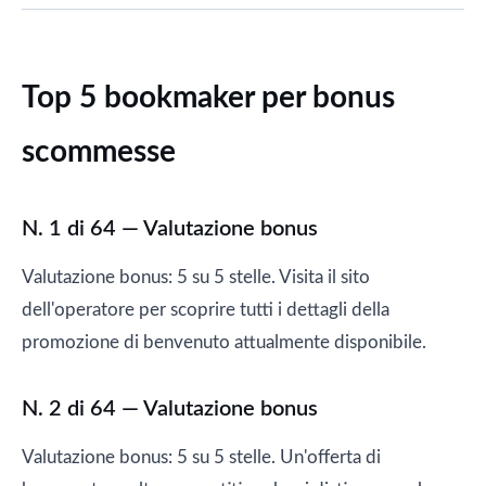
Top 5 bookmaker per bonus
scommesse
N. 1 di 64 — Valutazione bonus
Valutazione bonus: 5 su 5 stelle. Visita il sito
dell'operatore per scoprire tutti i dettagli della
promozione di benvenuto attualmente disponibile.
N. 2 di 64 — Valutazione bonus
Valutazione bonus: 5 su 5 stelle. Un'offerta di