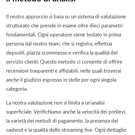
Il nostro approccio si basa su un sistema di valutazione
strutturato che prende in esame oltre dieci parametri
fondamentali. Ogni operatore viene testato in prima
persona dal nostro team, che si registra, effettua
depositi, piazza scommesse e verifica la qualità del
servizio clienti. Questo metodo ci consente di offrire
recensioni trasparenti e affidabili, nelle quali troverai
anche il giudizio espresso in stelle per ogni singola
categoria.
La nostra valutazione non si limita a un'analisi
superficiale. Verifichiamo anche la velocità dei prelievi,
la varietà dei metodi di pagamento, la presenza del
cashout e la qualità dello streaming live. Ogni dettaglio